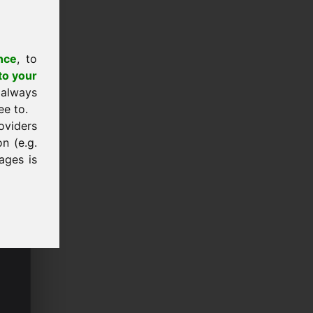
nce
, to
to your
 always
ee to.
oviders
n (e.g.
ages is