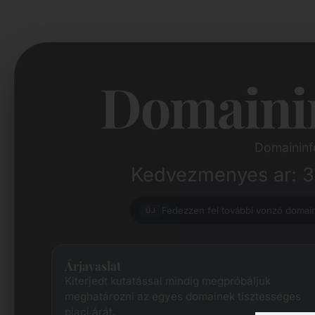
Domaini
Domaininf
Kedvezmenyes ar: 3.
Fedezzen fel további vonzó domai
ÚJ
Árjavaslat
Kiterjedt kutatással mindig megpróbáljuk
meghatározni az egyes domainek tisztességes
piaci árát.