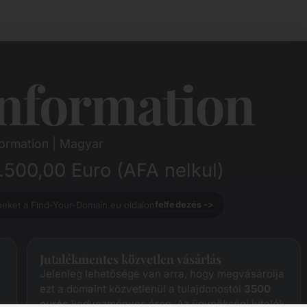
nformation
ormation | Magyar
500,00 Euro (AFA nelkul)
neket a Find-Your-Domain.eu oldalon
felfedezés ->
Jutalékmentes közvetlen vásárlás
Jelenleg lehetősége van arra, hogy megvásárolja
ezt a domaint közvetlenül a tulajdonostól
3500
eurós
kedvezményes áron. Az ügynökségi jutalék