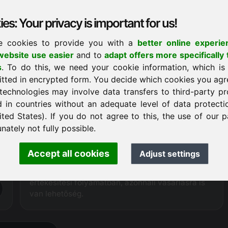
kiküszöbölésével jelenleg
20-30%-kal olcsóbban
tudjuk kínálni a piwo.eu domaint, mint értékesítési
es: Your privacy is important for us!
partnereink.
e cookies to provide you with a
better online experie
ebsite use easier
and to
adapt offers more specifically 
Vásárlási kérelem
s
. To do this, we need your cookie information, which is
itted in encrypted form. You decide which cookies you agr
technologies may involve data transfers to third-party pr
Vásárlási eljárás
d in countries without an adequate level of data protectio
-
Hivatalosan
felhatalmazott regisztrátorként
a
ited States). If you do not agree to this, the use of our p
Frankcom közvetlen technikai hozzáféréssel
nately not fully possible.
rendelkezik a kínált domainhez, és így biztosítani
tudja a teljes értékesítési folyamat egyszerű és
Accept all cookies
Adjust settings
zökkenőmentes lebonyolítását.
Ha a domain név nincs folyamatban lévő
értékesítési folyamatban, azonnali vásárlásra is
van lehetőség.